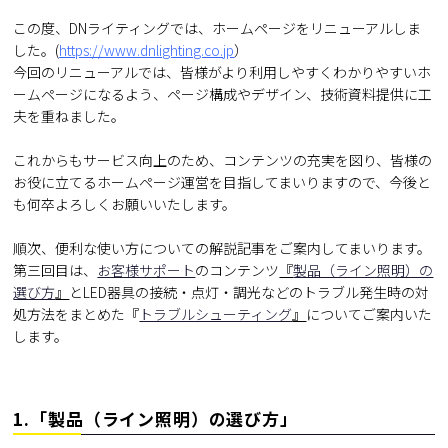
この度、DNライティングでは、ホームページをリニューアルしま
した。(
https://www.dnlighting.co.jp
）
今回のリニューアルでは、皆様がより利用しやすくわかりやすいホ
ームページになるよう、ページ構成やデザイン、技術資料提供に工
夫を重ねました。
これからもサービス向上のため、コンテンツの充実を図り、皆様の
お役に立てるホームページ運営を目指してまいりますので、今後と
も何卒よろしくお願いいたします。
順次、便利な使い方についての解説記事をご案内してまいります。
第三回目は、
お客様サポート
のコンテンツ
『
製品（ライン照明）の
選び方
』
とLED器具の接続・点灯・調光などのトラブル発生時の対
処方法をまとめた『
トラブルシューティング
』
についてご案内いた
します。
1.「製品（ライン照明）の選び方」