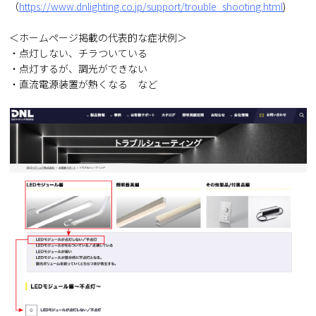
（
https://www.dnlighting.co.jp/support/trouble_shooting.html
)
＜ホームページ掲載の代表的な症状例＞
・点灯しない、チラついている
・点灯するが、調光ができない
・直流電源装置が熱くなる など