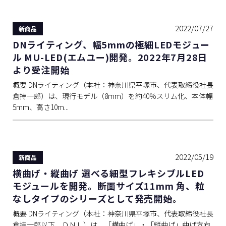
2022/07/27
新商品
DNライティング、幅5mmの極細LEDモジュー
ル MU-LED(エムユー)開発。2022年7月28日
より受注開始
概要 DNライティング（本社：神奈川県平塚市、代表取締役社長
倉持一郎）は、現行モデル（8mm）を約40％スリム化、本体幅
5mm、高さ10m...
2022/05/19
新商品
横曲げ・縦曲げ 選べる細型フレキシブルLED
モジュールを開発。断面サイズ11mm 角、粒
なしタイプのシリーズとして発売開始。
概要 DNライティング（本社：神奈川県平塚市、代表取締役社長
倉持一郎以下、ＤＮＬ）は、「横曲げ」・「縦曲げ」曲げ方向