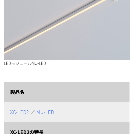
LEDモジュールMU-LED
製品名
XC-LED2
／
MU-LED
XC-LED2の特長