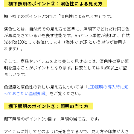
棚下照明のポイント②：演色性による見え方
棚下照明のポイント2つ目は「演色性による見え方」です。
演色性とは、自然光での見え方を基準に、照明下でどれだけ同じ色
が再現できているかを表す性能です。Raという単位が使われ、自然
光をRa100として数値化します（海外ではCRIという単位が使用さ
れます）。
そして、商品やアイテムをより美しく見せるには、演色性の高い照
明を選ぶことがポイントとなります。目安としては Ra90以上が望
ましいです。
色温度と演色性の詳しい見え方については「
LED照明の導入時に知
っておきたい基礎知識
」をご覧ください。
棚下照明のポイント③：照明の当て方
棚下照明のポイント3つ目は「照明の当て方」です。
アイテムに対してどのように光を当てるかで、見え方や印象が大き