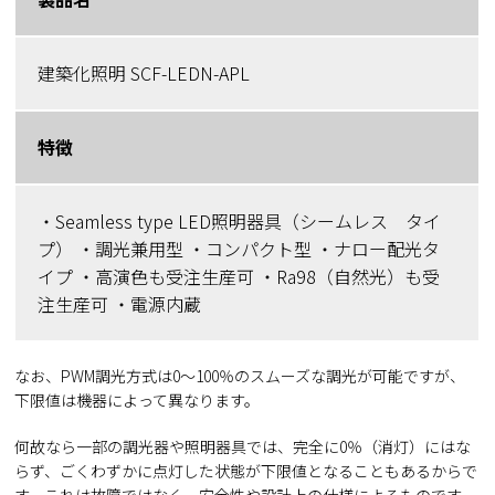
建築化照明 SCF-LEDN-APL
特徴
・Seamless type LED照明器具（シームレス タイ
プ） ・調光兼用型 ・コンパクト型 ・ナロー配光タ
イプ ・高演色も受注生産可 ・Ra98（自然光）も受
注生産可 ・電源内蔵
なお、PWM調光方式は0～100％のスムーズな調光が可能ですが、
下限値は機器によって異なります。
何故なら一部の調光器や照明器具では、完全に0％（消灯）にはな
らず、ごくわずかに点灯した状態が下限値となることもあるからで