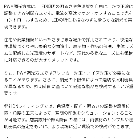
PWM調光方式は、LED照明の明るさや色温度を自由に、かつ正確に
調整できる制御方式です。電流を高速でオン・オフすることで光を
コントロールするため、LEDの特性を損なわずに滑らかな調光を実
現できます。
住宅や商業施設といったさまざまな場所で採用されており、快適な
住環境づくりや印象的な空間演出、展示物・作品の保護、生体リズ
ムに配慮した光環境のサポートなど、現代の多様なニーズにも柔軟
に対応できるのが大きなメリットです。
なお、PWM調光方式ではフリッカー対策・ノイズ対策が必要にな
ることがあります。さらに、調光の下限値によって適切な照明器具
が異なるため、照明計画に基づいて最適な製品を検討することが重
要です。
弊社DNライティングでは、色温度・配光・明るさの調整や設置位
置・角度の工夫によって、空間の印象をシミュレーションすること
が可能です。店舗設計や照明計画の際には、内装材のサンプルや照
明器具の選定をもとに、より現場に近い環境での検討ができます。