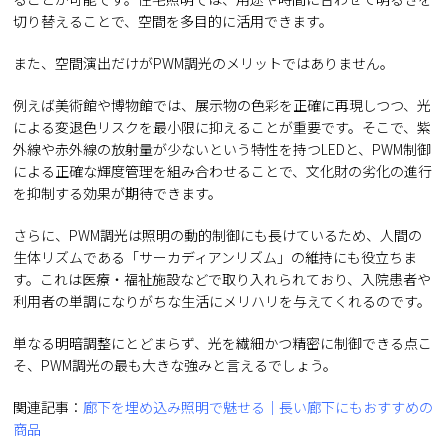
切り替えることで、空間を多目的に活用できます。
また、空間演出だけがPWM調光のメリットではありません。
例えば美術館や博物館では、展示物の色彩を正確に再現しつつ、光
による変退色リスクを最小限に抑えることが重要です。そこで、紫
外線や赤外線の放射量が少ないという特性を持つLEDと、PWM制御
による正確な輝度管理を組み合わせることで、文化財の劣化の進行
を抑制する効果が期待できます。
さらに、PWM調光は照明の動的制御にも長けているため、人間の
生体リズムである「サーカディアンリズム」の維持にも役立ちま
す。これは医療・福祉施設などで取り入れられており、入院患者や
利用者の単調になりがちな生活にメリハリを与えてくれるのです。
単なる明暗調整にとどまらず、光を繊細かつ精密に制御できる点こ
そ、PWM調光の最も大きな強みと言えるでしょう。
関連記事：
廊下を埋め込み照明で魅せる｜長い廊下にもおすすめの
商品