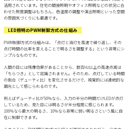
活用されています。住宅の間接照明やオフィス照明などの状況に合
わせた照度調整はもちろん、色温度の調整や演出照明といった空間
の雰囲気づくりにも最適です。
LED照明のPWM制御方式の仕組み
PWM制御方式の仕組みは、「点灯と消灯を高速で繰り返し、その
点灯時間の比率を変えることで明るさを調整する」という非常にシ
ンプルなものです。
人間の目には残像効果があることから、数百Hz以上の高速点滅は
「ちらつき」として認識されません。そのため、点灯している時間
の割合（デューティ比）を変化させるだけで、視覚的には連続的な
調光として感じられるのです。
例えばデューティ比が50％なら、入力の半分の時間だけLEDが点灯
しているため、見た目には明るさが半分程度に感じられます。
100％なら最大の明るさ、10％なら非常に弱い明るさという風に自
在に制御できます。