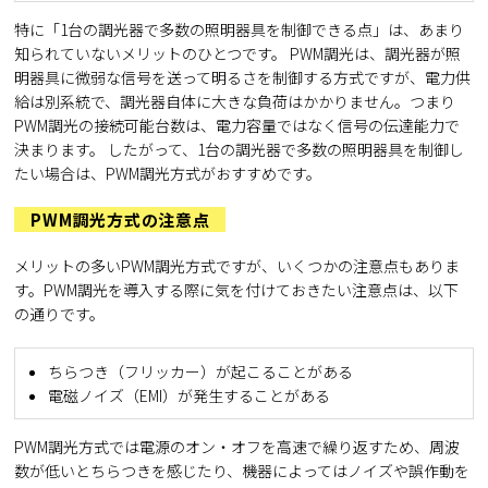
特に「1台の調光器で多数の照明器具を制御できる点」は、あまり
知られていないメリットのひとつです。 PWM調光は、調光器が照
明器具に微弱な信号を送って明るさを制御する方式ですが、電力供
給は別系統で、調光器自体に大きな負荷はかかりません。つまり
PWM調光の接続可能台数は、電力容量ではなく信号の伝達能力で
決まります。 したがって、1台の調光器で多数の照明器具を制御し
たい場合は、PWM調光方式がおすすめです。
PWM調光方式の注意点
メリットの多いPWM調光方式ですが、いくつかの注意点もありま
す。PWM調光を導入する際に気を付けておきたい注意点は、以下
の通りです。
ちらつき（フリッカー）が起こることがある
電磁ノイズ（EMI）が発生することがある
PWM調光方式では電源のオン・オフを高速で繰り返すため、周波
数が低いとちらつきを感じたり、機器によってはノイズや誤作動を