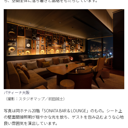
ち、空間全体に落ち着きと品格をもたらしています。
パティーナ大阪
（撮影：スタジオマップ／前田誠士）
写真は同ホテル20階「SONATA BAR & LOUNGE」のもの。シート上
の壁面間接照明が穏やかな光を放ち、ゲストを包み込むような心地
良い雰囲気を演出しています。