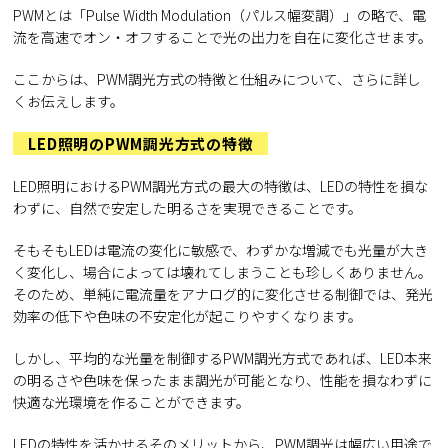
PWMとは「Pulse Width Modulation（パルス幅変調）」の略で、電
流を高速でオン・オフすることで光の出力を自在に変化させます。
ここからは、PWM調光方式の特徴と仕組みについて、さらに詳し
くお伝えします。
LED照明のPWM調光方式の特徴
LED照明におけるPWM調光方式の最大の特徴は、LEDの特性を損な
わずに、自然で安定した明るさを実現できることです。
そもそもLEDは電流の変化に敏感で、わずかな増減でも光量が大き
く変化し、場合によっては壊れてしまうことも珍しくありません。
そのため、単純に電流量をアナログ的に変化させる制御では、発光
効率の低下や色味の不安定化が起こりやすくなります。
しかし、平均的な光量を制御するPWM調光方式であれば、LED本来
の明るさや色味を保ったまま調光が可能となり、性能を損なわずに
快適な光環境を作ることができます。
LEDの特性を活かせるそのメリットから、PWM調光は幅広い用途で