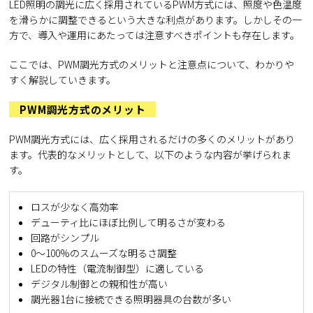
LED照明の調光に広く採用されているPWM方式には、照度や色温度
を滑らかに調整できるという大きな利点があります。しかしその一
方で、導入や運用にあたっては注意すべきポイントも存在します。
ここでは、PWM調光方式のメリットと注意点について、わかりや
すく解説していきます。
PWM調光方式のメリット
PWM調光方式には、広く採用されるだけの多くのメリットがあり
ます。代表的なメリットとして、以下のような内容が挙げられま
す。
ロスが少なく高効率
デューティ比にほぼ比例して明るさが変わる
回路がシンプル
0～100%のスムーズな明るさ調整
LEDの特性（電流制御型）に適している
デジタル制御との親和性が高い
調光器1台に接続できる照明器具の台数が多い