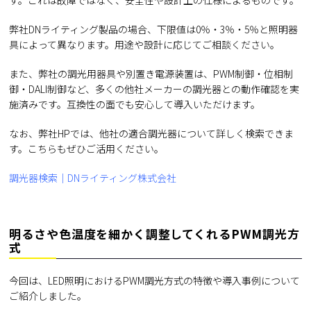
す。これは故障ではなく、安全性や設計上の仕様によるものです。
弊社DNライティング製品の場合、下限値は0％・3％・5％と照明器
具によって異なります。用途や設計に応じてご相談ください。
また、弊社の調光用器具や別置き電源装置は、PWM制御・位相制
御・DALI制御など、多くの他社メーカーの調光器との動作確認を実
施済みです。互換性の面でも安心して導入いただけます。
なお、弊社HPでは、他社の適合調光器について詳しく検索できま
す。こちらもぜひご活用ください。
調光器検索｜DNライティング株式会社
明るさや色温度を細かく調整してくれるPWM調光方
式
今回は、LED照明におけるPWM調光方式の特徴や導入事例について
ご紹介しました。