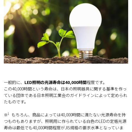
一般的に、
LED照明の光源寿命は40,000時間
程度です。
この40,000時間という寿命は、日本の照明器具に関する基準を作っ
ている団体である日本照明工業会のガイドラインによって定められ
たものです。
1
もちろん、商品によっては
40,000
時間に満たない光源寿命を持
※
つものもありますが、照明用に作られている白色の
LED
の定格光源
寿命は最低でも
40,000
時間程度が
JIS
規格の要求水準となっていま