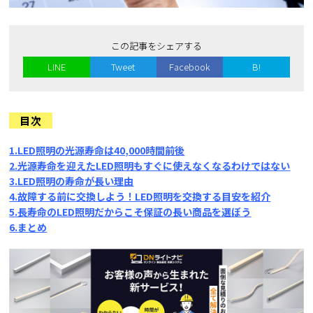
この記事をシェアする
LINE
Tweet
Facebook
B!
目次
1.LED照明の光源寿命は40,000時間前後
2.光源寿命を迎えたLED照明もすぐに使えなくなるわけではない
3.LED照明の寿命が長い理由
4.故障する前に交換しよう！LED照明を交換する目安を紹介
5.長寿命のLED照明だからこそ保証の長い商品を選ぼう
6.まとめ