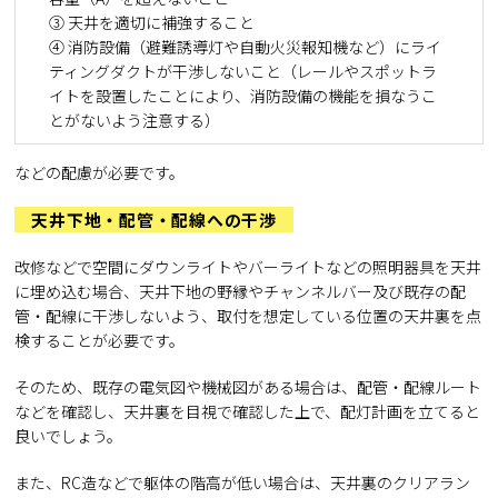
③ 天井を適切に補強すること
④ 消防設備（避難誘導灯や自動火災報知機など）にライ
ティングダクトが干渉しないこと（レールやスポットラ
イトを設置したことにより、消防設備の機能を損なうこ
とがないよう注意する）
などの配慮が必要です。
天井下地・配管・配線への干渉
改修などで空間にダウンライトやバーライトなどの照明器具を天井
に埋め込む場合、天井下地の野縁やチャンネルバー及び既存の配
管・配線に干渉しないよう、取付を想定している位置の天井裏を点
検することが必要です。
そのため、既存の電気図や機械図がある場合は、配管・配線ルート
などを確認し、天井裏を目視で確認した上で、配灯計画を立てると
良いでしょう。
また、RC造などで躯体の階高が低い場合は、天井裏のクリアラン