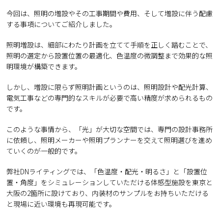
今回は、照明の増設やその工事期間や費用、そして増設に伴う配慮
する事項についてご紹介しました。
照明増設は、細部にわたり計画を立てて手順を正しく踏むことで、
照明の選定から設置位置の最適化、色温度の微調整まで効果的な照
明環境が構築できます。
しかし、増設に限らず照明計画というのは、照明設計や配光計算、
電気工事などの専門的なスキルが必要で高い精度が求められるもの
です。
このような事情から、「光」が大切な空間では、専門の設計事務所
に依頼し、照明メーカーや照明プランナーを交えて照明選びを進め
ていくのが一般的です。
弊社DNライティングでは、「色温度・配光・明るさ」と「設置位
置・角度」をシミュレーションしていただける体感型施設を東京と
大阪の2箇所に設けており、内装材のサンプルをお持ちいただける
と現場に近い環境も再現可能です。